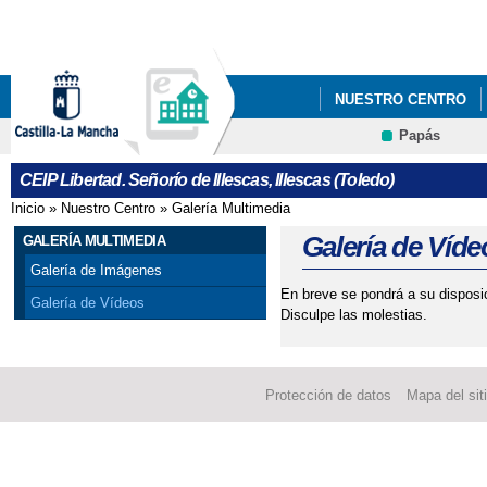
Pa
co
pri
NUESTRO CENTRO
Papás
AMPA CEIP LIBERTAD
Contacto
CEIP Libertad. Señorío de Illescas, Illescas (Toledo)
Inicio
»
Nuestro Centro
»
Galería Multimedia
Se encuentra usted aquí
Galería de Víde
GALERÍA MULTIMEDIA
Galería de Imágenes
En breve se pondrá a su disposi
Galería de Vídeos
Disculpe las molestias.
Protección de datos
Mapa del sit